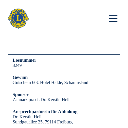
Z
u
m
I
n
h
a
l
t
s
p
Losnummer
r
3249
i
n
g
Gewinn
e
Gutschein 60€ Hotel Halde, Schauinsland
n
Sponsor
Zahnarztpraxis Dr. Kerstin Heil
Ansprechpartnerin für Abholung
Dr. Kerstin Heil
Sundgauallee 25, 79114 Freiburg