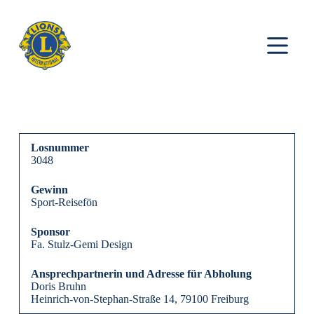
Z
u
m
I
n
h
a
l
t
s
p
Losnummer
r
3048
i
n
g
Gewinn
e
Sport-Reisefön
n
Sponsor
Fa. Stulz-Gemi Design
Ansprechpartnerin und Adresse für Abholung
Doris Bruhn
Heinrich-von-Stephan-Straße 14, 79100 Freiburg