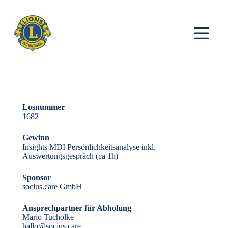
Z
u
m
I
n
h
a
l
t
s
p
Losnummer
r
1682
i
n
g
Gewinn
e
Insights MDI Persönlichkeitsanalyse inkl.
n
Auswertungsgespräch (ca 1h)
Sponsor
socius.care GmbH
Ansprechpartner für Abholung
Mario Tucholke
hallo@socius.care