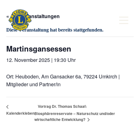
Z
u
« Alle Veranstaltungen
m
I
n
Diese Veranstaltung hat bereits stattgefunden.
h
a
l
Martinsgansessen
t
s
12. November 2025 | 19:30 Uhr
p
r
i
Ort: Heuboden, Am Gansacker 6a, 79224 Umkirch |
n
Mitglieder und Partner/in
g
e
n
Vortrag Dr. Thomas Schaaf:
Kalenderkleben
Biosphärenreservate – Naturschutz und/oder
wirtschaftliche Entwicklung?