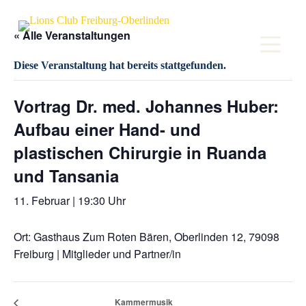
Z
u
« Alle Veranstaltungen
m
I
n
Diese Veranstaltung hat bereits stattgefunden.
h
a
l
Vortrag Dr. med. Johannes Huber:
t
s
Aufbau einer Hand- und
p
plastischen Chirurgie in Ruanda
r
i
und Tansania
n
g
e
11. Februar | 19:30 Uhr
n
Ort: Gasthaus Zum Roten Bären, Oberlinden 12, 79098
Freiburg | Mitglieder und Partner/in
Kammermusik